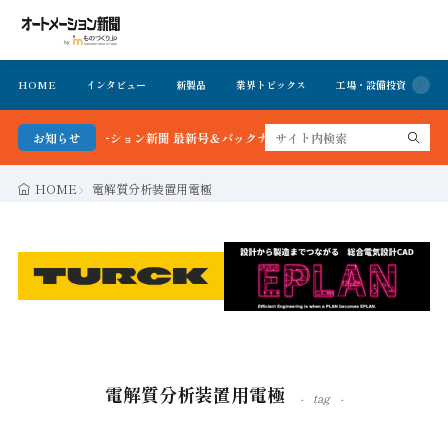
HOME
インタビュー
新製品
業界トピックス
工場・設備投資
イ
る！オートメーション新聞 最新号＆バックナンバーを無料で公開中 詳細はこちら
お知らせ
HOME
電解質分析装置用電極
電解質分析装置用電極
tag