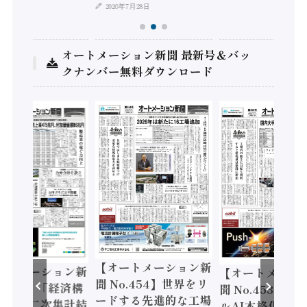
2026年7月28日
オートメーション新聞 最新号＆バッ
クナンバー無料ダウンロード
【オートメーション新
ートメーション新
【オートメーシ
聞 No.454】世界をリ
o.455】「経済構
聞 No.453】フ
ードする先進的な工場
態調査二次集計結
ルAI本格化へ 国