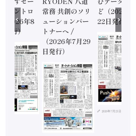
に動かすセー
RYODEN 八道
むデータ活用
ティコントロ
常務 共創のソリ
ど（2026年
（2026年8
ューションパー
22日発行）
日発行）
トナーへ /
（2026年7月29
日発行）
2026年7月21日
年8月4日