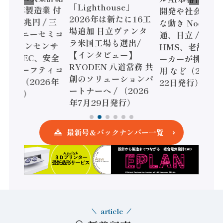
「Lighthouse」
024年製造業 付
開発や社会実装
2026年は新たに16工
額86兆円 / 三
な動き Noetra
場追加 日立ヴァンタ
機とソニーセミコ
通、日立 / 兵神
ラ米国工場も選出/
AIビジョンセンサ
HMS、老舗ポン
【インタビュー】
 / IDEC、安全
ーカーが挑むデ
RYODEN 八道常務 共
かすセーフティコ
用 など（2026
創のソリューションパ
ローラ（2026年
22日発行）
ートナーへ / （2026
5日発行）
年7月29日発行）
最新号＆バックナンバー一覧
article