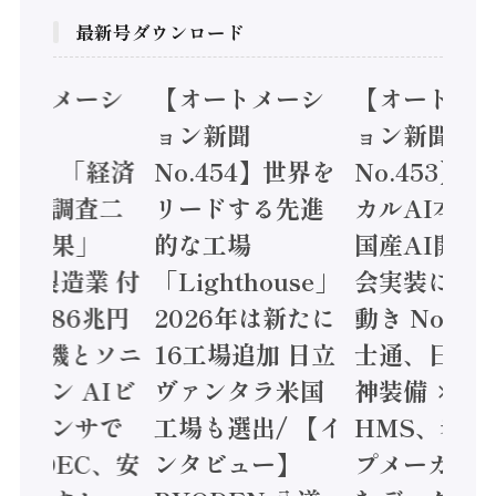
最新号ダウンロード
オートメーシ
【オートメーシ
【オートメ
ン新聞
ョン新聞
ョン新聞
.455】「経済
No.454】世界を
No.453】
造実態調査二
リードする先進
カルAI本格
集計結果」
的な工場
国産AI開発
24年製造業 付
「Lighthouse」
会実装に活
値額86兆円
2026年は新たに
動き Noetr
三菱電機とソニ
16工場追加 日立
士通、日立 /
ミコン AIビ
ヴァンタラ米国
神装備 ×
ョンセンサで
工場も選出/ 【イ
HMS、老舗
 / IDEC、安
ンタビュー】
プメーカー