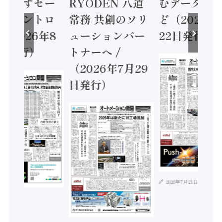
に動かすセー
RYODEN 八道
むデータ活用
ティコントロ
常務 共創のソリ
ど（2026年
（2026年8
ューションパー
22日発行）
日発行）
トナーへ /
（2026年7月29
日発行）
2026年7月21日
年8月4日