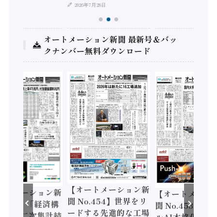
2026年7月28日
オートメーション新聞 最新号＆バッ
クナンバー無料ダウンロード
【オートメーション新
ートメーション新
【オートメーシ
聞 No.454】世界をリ
o.455】「経済構
聞 No.453】フ
ードする先進的な工場
態調査二次集計結
ルAI本格化へ 国