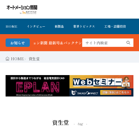
HOME
インタビュー
新製品
業界トピックス
工場・設備投資
イ
ートメーション新聞 最新号＆バックナンバーを無料で公開中 詳細はこちら
お知らせ
HOME
資生堂
資生堂
tag