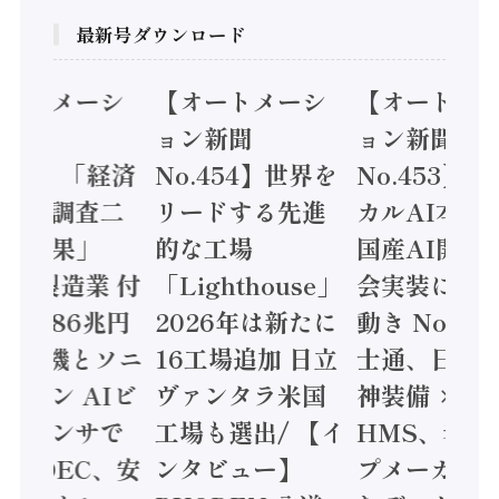
最新号ダウンロード
オートメーシ
【オートメーシ
【オートメ
ン新聞
ョン新聞
ョン新聞
.455】「経済
No.454】世界を
No.453】
造実態調査二
リードする先進
カルAI本格
集計結果」
的な工場
国産AI開発
24年製造業 付
「Lighthouse」
会実装に活
値額86兆円
2026年は新たに
動き Noetr
三菱電機とソニ
16工場追加 日立
士通、日立 /
ミコン AIビ
ヴァンタラ米国
神装備 ×
ョンセンサで
工場も選出/ 【イ
HMS、老舗
 / IDEC、安
ンタビュー】
プメーカー