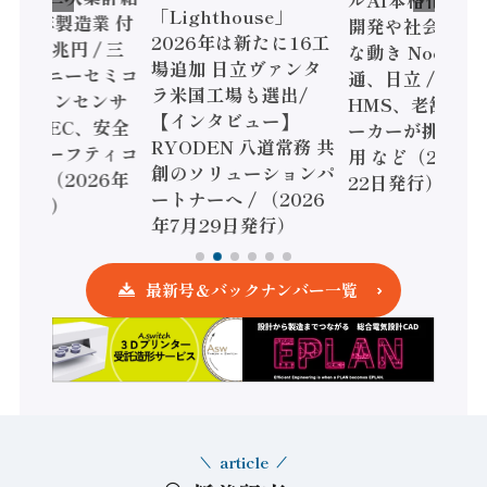
「Lighthouse」
024年製造業 付
開発や社会実装
2026年は新たに16工
額86兆円 / 三
な動き Noetra
場追加 日立ヴァンタ
機とソニーセミコ
通、日立 / 兵神
ラ米国工場も選出/
AIビジョンセンサ
HMS、老舗ポン
【インタビュー】
 / IDEC、安全
ーカーが挑むデ
RYODEN 八道常務 共
かすセーフティコ
用 など（2026
創のソリューションパ
ローラ（2026年
22日発行）
ートナーへ / （2026
5日発行）
年7月29日発行）
最新号＆バックナンバー一覧
article