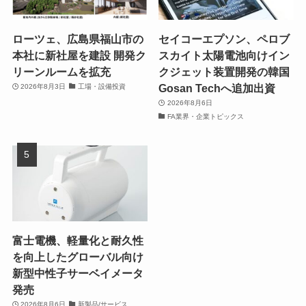
ローツェ、広島県福山市の
セイコーエプソン、ペロブ
本社に新社屋を建設 開発ク
スカイト太陽電池向けイン
リーンルームを拡充
クジェット装置開発の韓国
Gosan Techへ追加出資
2026年8月3日
工場・設備投資
2026年8月6日
FA業界・企業トピックス
富士電機、軽量化と耐久性
を向上したグローバル向け
新型中性子サーベイメータ
発売
2026年8月6日
新製品/サービス