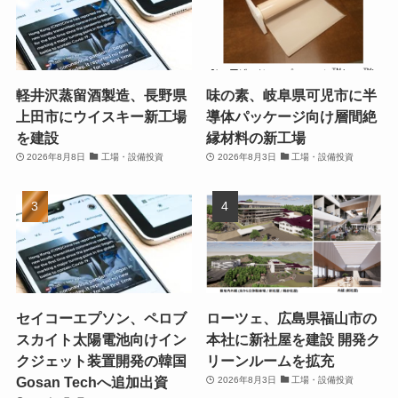
軽井沢蒸留酒製造、長野県
味の素、岐阜県可児市に半
上田市にウイスキー新工場
導体パッケージ向け層間絶
を建設
縁材料の新工場
2026年8月8日
工場・設備投資
2026年8月3日
工場・設備投資
セイコーエプソン、ペロブ
ローツェ、広島県福山市の
スカイト太陽電池向けイン
本社に新社屋を建設 開発ク
クジェット装置開発の韓国
リーンルームを拡充
Gosan Techへ追加出資
2026年8月3日
工場・設備投資