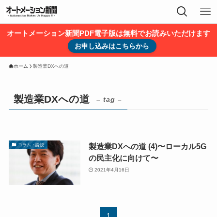
オートメーション新聞PDF電子版は無料でお読みいただけます
お申し込みはこちらから
ホーム
製造業DXへの道
製造業DXへの道
– tag –
製造業DXへの道 (4)〜ローカル5G
コラム・論説
の民主化に向けて〜
2021年4月16日
1