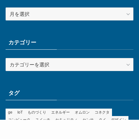
ア
ー
カ
イ
ブ
カテゴリー
カ
テ
ゴ
リ
ー
タグ
ge
IoT
ものづくり
エネルギー
オムロン
コネクタ
コンピュータ
スイッチ
セキュリティ
センサ
タイ
デザイン
デジタル
ドイツ
バリ
ライン
ロボット
三菱電機
中国
企業
制御機器
制御盤
効率化
動向
半導体
安全
展示会