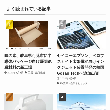
よく読まれている記事
味の素、岐阜県可児市に半
セイコーエプソン、ペロブ
導体パッケージ向け層間絶
スカイト太陽電池向けイン
縁材料の新工場
クジェット装置開発の韓国
Gosan Techへ追加出資
2026年8月3日
工場・設備投資
2026年8月6日
FA業界・企業トピックス