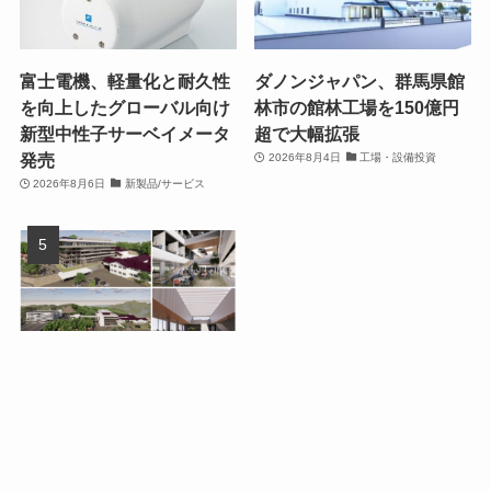
富士電機、軽量化と耐久性
ダノンジャパン、群馬県館
を向上したグローバル向け
林市の館林工場を150億円
新型中性子サーベイメータ
超で大幅拡張
発売
2026年8月4日
工場・設備投資
2026年8月6日
新製品/サービス
ローツェ、広島県福山市の
本社に新社屋を建設 開発ク
リーンルームを拡充
2026年8月3日
工場・設備投資