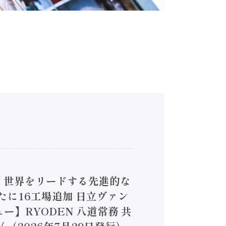
4】世界をリードする先進的な
は新たに16工場追加 日立ヴァン
ー】RYODEN 八道常務 共