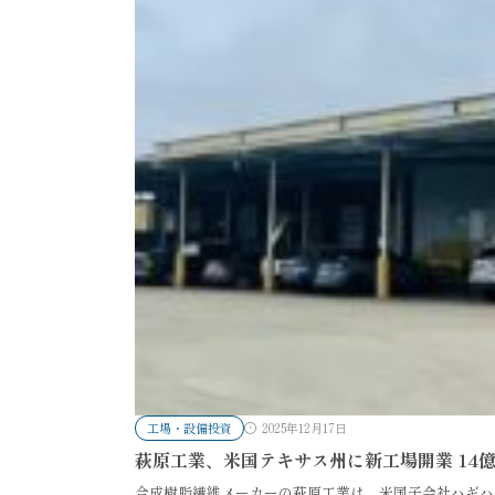
工場・設備投資
2025年12月17日
萩原工業、米国テキサス州に新工場開業 14
合成樹脂繊維メーカーの萩原工業は、米国子会社ハギハ