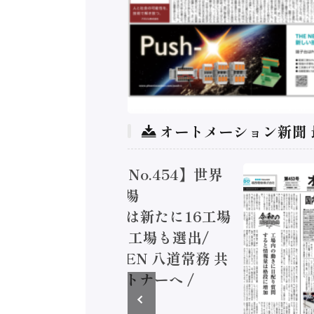
オートメーション新聞
ートメーション新聞 No.453】フィ
ルAI本格化へ 国産AI開発や社会実
発な動き Noetra、富士通、日立 /
装備 × HMS、老舗ポンプメーカー
むデータ活用 など（2026年7月22日
）