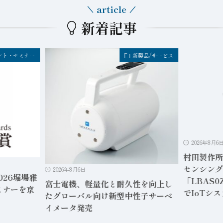
article
新着記事
製品/サービス
新製品/サービス
2026年8月6日
村田製作所、Webアプリ内蔵の無線
センシング向けゲートウェイ
「LBAS0ZZ2SU-001」専用PC不要
性を向上し
2026年8月6
でIoTシステムが運用可能に
性子サーベ
センサテ
プ静電容量