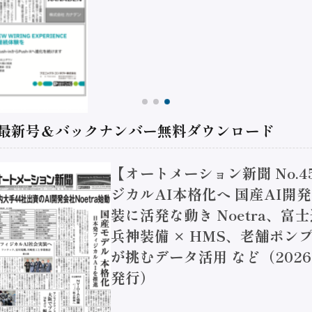
 最新号＆バックナンバー無料ダウンロード
【オートメーション新聞 No.4
クウェル「スマートマニュフ
ング報告書2026」、日本は
課題 / パナソニック インダ
ーション事業強化 / オムロン
計支援（2026年7月15日発行