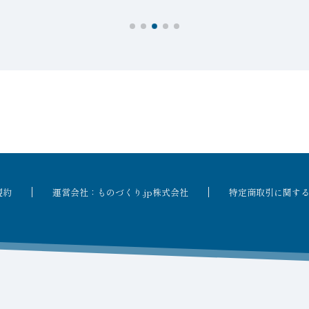
C12」発売
規約
運営会社：ものづくり.jp株式会社
特定商取引に関す