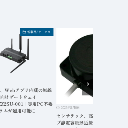
新製品/サービス
新製品/サービ
日
2026年8月6日
ック、高感度シールドタイ
IDEC、「安全に動かす」セーフ
形近接センサ「形CD-
コントローラ「FS3A形」発売 機