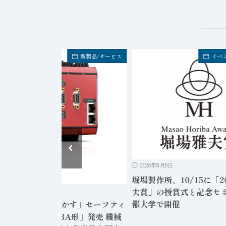
イベント・セミナー
新
2026年8月6日
2026年8月6日
場製作所、10/15に「2026堀場雅
富士電機、軽量化と耐久
夫賞」の授賞式と記念セミナーを京
たグローバル向け新型中
都大学で開催
イメータ発売