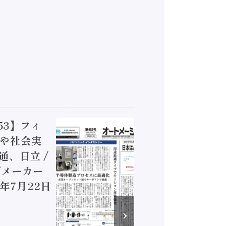
52】ロッ
【オート
ァクチャリ
SEAJ
スピード感に
測、28
ストリー、モ
デジタル
 機械安全設
テック、
）
8日発