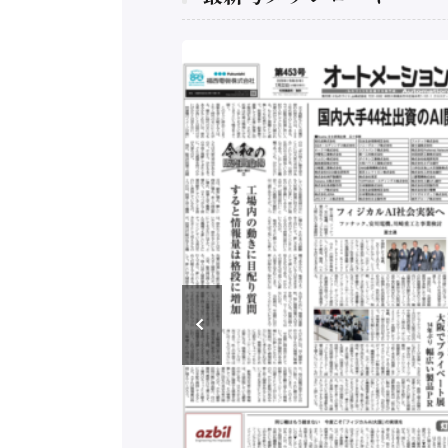
リードする先進的な
工場追加 日立ヴァン
DEN 八道常務 共
年7月29日発行）