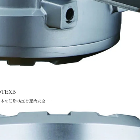
QTEXB」
、日本の防爆検定を産業安全……