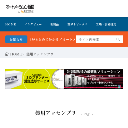
HOME
インタビュー
新製品
業界トピックス
工場・設備投資
イ
造業界の最新動向がまとめて分かる！オートメーション新聞 最新号＆バックナンバー
お知らせ
HOME
盤用アッセンブリ
盤用アッセンブリ
tag