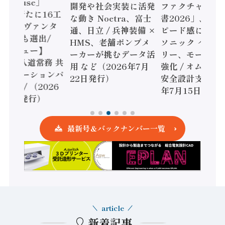
ghthouse」
開発や社会実装に活発
ファクチャリン
6年は新たに16工
な動き Noetra、富士
書2026」、日
加 日立ヴァンタ
通、日立 / 兵神装備 ×
ピード感に課題 /
国工場も選出/
HMS、老舗ポンプメ
ソニック インダ
ンタビュー】
ーカーが挑むデータ活
リー、モーショ
DEN 八道常務 共
用 など（2026年7月
強化 / オムロン
ソリューションパ
22日発行）
安全設計支援（2
ーへ / （2026
年7月15日発行
月29日発行）
最新号＆バックナンバー一覧
article
新着記事