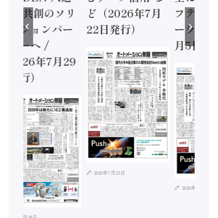
務 共創のソリ
ど（2026年7月
フティコン
ーションパー
22日発行）
ーラ（202
ナーへ /
月5日発行
2026年7月29
発行）
2026年7月21日
2026年8月4日
026年7月28日