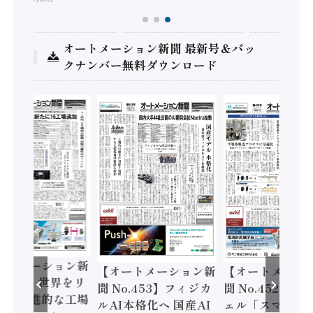
オートメーション新聞 最新号＆バッ
クナンバー無料ダウンロード
ートメーション新
【オートメーション新
【オートメーシ
o.454】世界をリ
聞 No.453】フィジカ
聞 No.452】ロ
する先進的な工場
ルAI本格化へ 国産AI
ェル「スマート