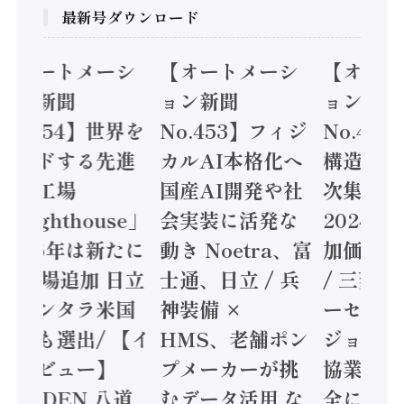
最新号ダウンロード
オートメーシ
【オートメーシ
【オートメ
ン新聞
ョン新聞
ョン新聞
o.454】世界を
No.453】フィジ
No.455
ードする先進
カルAI本格化へ
構造実態調
な工場
国産AI開発や社
次集計結果
Lighthouse」
会実装に活発な
2024年製
026年は新たに
動き Noetra、富
加価値額8
6工場追加 日立
士通、日立 / 兵
/ 三菱電
ァンタラ米国
神装備 ×
ーセミコン 
場も選出/ 【イ
HMS、老舗ポン
ジョンセン
タビュー】
プメーカーが挑
協業 / ID
YODEN 八道
むデータ活用 な
全に動かす