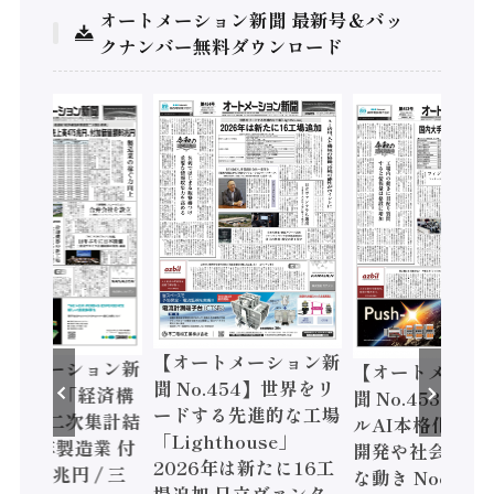
オートメーション新聞 最新号＆バッ
クナンバー無料ダウンロード
【オートメーション新
ートメーション新
【オートメーシ
聞 No.454】世界をリ
o.455】「経済構
聞 No.453】フ
ードする先進的な工場
態調査二次集計結
ルAI本格化へ 国
「Lighthouse」
024年製造業 付
開発や社会実装
2026年は新たに16工
額86兆円 / 三
な動き Noetra