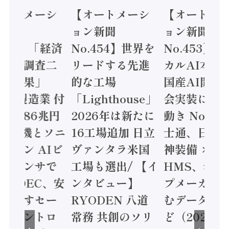
オートメーシ
【オートメーシ
【オートメ
ン新聞
ョン新聞
ョン新聞
.455】「経済
No.454】世界を
No.453】
造実態調査二
リードする先進
カルAI本格
集計結果」
的な工場
国産AI開発
24年製造業 付
「Lighthouse」
会実装に活
値額86兆円
2026年は新たに
動き Noetr
三菱電機とソニ
16工場追加 日立
士通、日立 /
ミコン AIビ
ヴァンタラ米国
神装備 ×
ョンセンサで
工場も選出/ 【イ
HMS、老舗
 / IDEC、安
ンタビュー】
プメーカー
に動かすセー
RYODEN 八道
むデータ活用
ティコントロ
常務 共創のソリ
ど（2026年