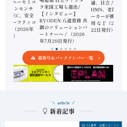
場追加 日立ヴァンタ
機とソニーセミコ
通、日立 / 兵神
ラ米国工場も選出/
AIビジョンセンサ
HMS、老舗ポン
【インタビュー】
 / IDEC、安全
ーカーが挑むデ
RYODEN 八道常務 共
かすセーフティコ
用 など（2026
創のソリューションパ
ローラ（2026年
22日発行）
ートナーへ / （2026
5日発行）
年7月29日発行）
最新号＆バックナンバー一覧
article
新着記事
FA業界・企業トピックス