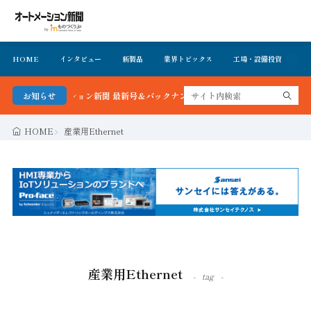
HOME
インタビュー
新製品
業界トピックス
工場・設備投資
イ
！オートメーション新聞 最新号＆バックナンバーを無料で公開中 詳細はこちら
お知らせ
HOME
産業用Ethernet
産業用Ethernet
tag