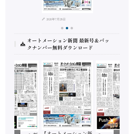
年8月4日
2026年7月28日
オートメーション新聞 最新号＆バッ
クナンバー無料ダウンロード
【オートメーション新