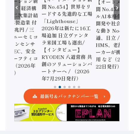
ートメーション新
【オートメーシ
聞 No.454】世界をリ
o.455】「経済構
聞 No.453】フ
ードする先進的な工場
態調査二次集計結
ルAI本格化へ 国
「Lighthouse」
024年製造業 付
開発や社会実装
2026年は新たに16工
額86兆円 / 三
な動き Noetra
場追加 日立ヴァンタ
機とソニーセミコ
通、日立 / 兵神
ラ米国工場も選出/
AIビジョンセンサ
HMS、老舗ポン
【インタビュー】
 / IDEC、安全
ーカーが挑むデ
RYODEN 八道常務 共
かすセーフティコ
用 など（2026
創のソリューションパ
ローラ（2026年
22日発行）
ートナーへ / （2026
5日発行）
年7月29日発行）
最新号＆バックナンバー一覧