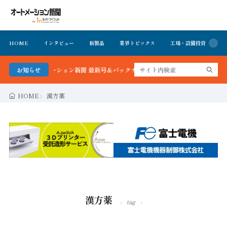
HOME
インタビュー
新製品
業界トピックス
工場・設備投資
イ
！オートメーション新聞 最新号＆バックナンバーを無料で公開中 詳細はこちら
お知らせ
HOME
漢方薬
漢方薬
tag