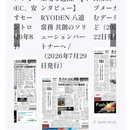
 / IDEC、安
ンタビュー】
プメーカー
に動かすセー
RYODEN 八道
むデータ活用
ティコントロ
常務 共創のソリ
ど（2026年
（2026年8
ューションパー
22日発行）
日発行）
トナーへ /
（2026年7月29
日発行）
2026年7月21日