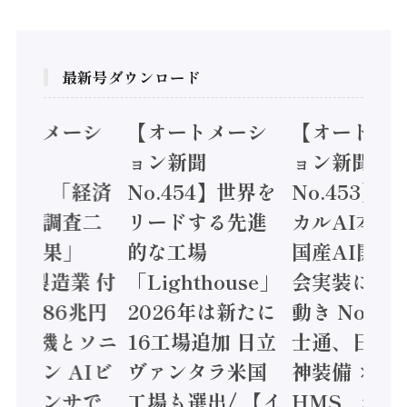
最新号ダウンロード
オートメーシ
【オートメーシ
【オートメ
ン新聞
ョン新聞
ョン新聞
.455】「経済
No.454】世界を
No.453】
造実態調査二
リードする先進
カルAI本格
集計結果」
的な工場
国産AI開発
24年製造業 付
「Lighthouse」
会実装に活
値額86兆円
2026年は新たに
動き Noetr
三菱電機とソニ
16工場追加 日立
士通、日立 /
ミコン AIビ
ヴァンタラ米国
神装備 ×
ョンセンサで
工場も選出/ 【イ
HMS、老舗