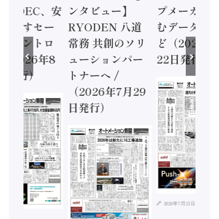
 / IDEC、安
ンタビュー】
プメーカー
に動かすセー
RYODEN 八道
むデータ活用
ティコントロ
常務 共創のソリ
ど（2026年
（2026年8
ューションパー
22日発行）
日発行）
トナーへ /
（2026年7月29
日発行）
2026年7月21日
年8月4日