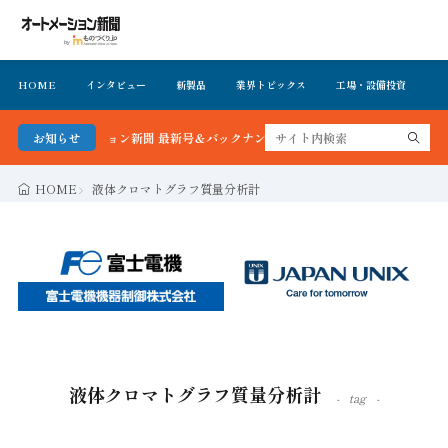
HOME
インタビュー
新製品
業界トピックス
工場・設備投資
イ
オートメーション新聞 最新号＆バックナンバーを無料で公開中 詳細はこちら
お知らせ
HOME
液体クロマトグラフ質量分析計
液体クロマトグラフ質量分析計
tag