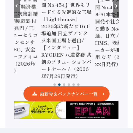
【オートメーシ
聞 No.454】世界をリ
o.455】「経済構
聞 No.453】フ
ードする先進的な工場
態調査二次集計結
ルAI本格化へ 国
「Lighthouse」
024年製造業 付
開発や社会実装
2026年は新たに16工
額86兆円 / 三
な動き Noetra
場追加 日立ヴァンタ
機とソニーセミコ
通、日立 / 兵神
ラ米国工場も選出/
AIビジョンセンサ
HMS、老舗ポン
【インタビュー】
 / IDEC、安全
ーカーが挑むデ
RYODEN 八道常務 共
かすセーフティコ
用 など（2026
創のソリューションパ
ローラ（2026年
22日発行）
ートナーへ / （2026
5日発行）
年7月29日発行）
最新号＆バックナンバー一覧