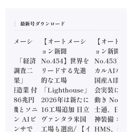
最新号ダウンロード
オートメーシ
【オートメーシ
【オートメ
ン新聞
ョン新聞
ョン新聞
.455】「経済
No.454】世界を
No.453】
造実態調査二
リードする先進
カルAI本格
集計結果」
的な工場
国産AI開発
24年製造業 付
「Lighthouse」
会実装に活
値額86兆円
2026年は新たに
動き Noetr
三菱電機とソニ
16工場追加 日立
士通、日立 /
ミコン AIビ
ヴァンタラ米国
神装備 ×
ョンセンサで
工場も選出/ 【イ
HMS、老舗