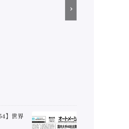
54】世界
【オート
ジカルA