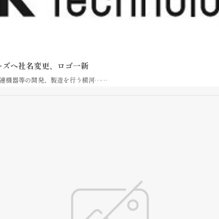
ジーズへ社名変更、ロゴ一新
連機器等の開発、製造を行う横河……