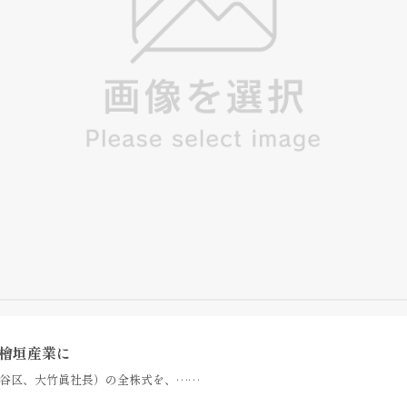
す檜垣産業に
谷区、大竹眞社長）の全株式を、……