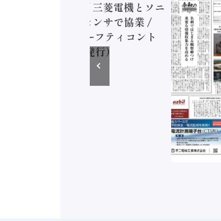
付加価値額86兆円 / 三菱電機とソニ
ミコン AIビジョンセンサで協業 /
EC、安全に動かすセーフティコント
ラ（2026年8月5日発行）