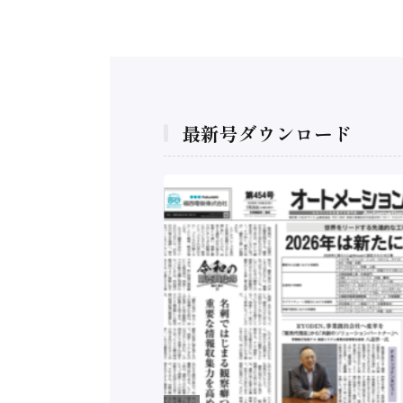
最新号ダウンロード
構造実態調査二次集
/ 三菱電機とソニー
C、安全に動かすセ
行）