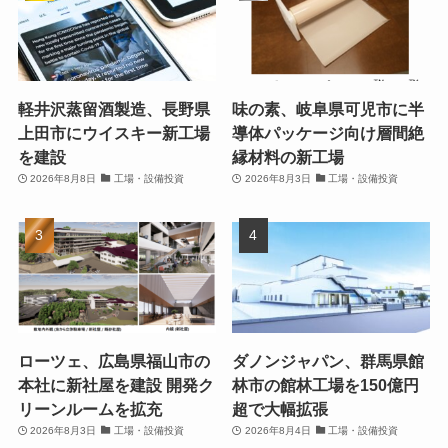
軽井沢蒸留酒製造、長野県
味の素、岐阜県可児市に半
上田市にウイスキー新工場
導体パッケージ向け層間絶
を建設
縁材料の新工場
2026年8月8日
工場・設備投資
2026年8月3日
工場・設備投資
ローツェ、広島県福山市の
ダノンジャパン、群馬県館
本社に新社屋を建設 開発ク
林市の館林工場を150億円
リーンルームを拡充
超で大幅拡張
2026年8月3日
工場・設備投資
2026年8月4日
工場・設備投資