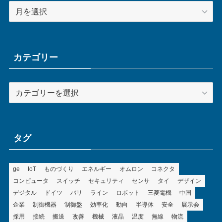
ア
ー
カ
イ
ブ
カテゴリー
カ
テ
ゴ
リ
ー
タグ
ge
IoT
ものづくり
エネルギー
オムロン
コネクタ
コンピュータ
スイッチ
セキュリティ
センサ
タイ
デザイン
デジタル
ドイツ
バリ
ライン
ロボット
三菱電機
中国
企業
制御機器
制御盤
効率化
動向
半導体
安全
展示会
採用
接続
搬送
改善
機械
液晶
温度
無線
物流