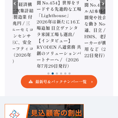
聞 No.454】世界をリ
o.455】「経済構
聞 No.453】フ
ードする先進的な工場
態調査二次集計結
ルAI本格化へ 国
「Lighthouse」
024年製造業 付
開発や社会実装
2026年は新たに16工
額86兆円 / 三
な動き Noetra
場追加 日立ヴァンタ
機とソニーセミコ
通、日立 / 兵神
ラ米国工場も選出/
AIビジョンセンサ
HMS、老舗ポン
【インタビュー】
 / IDEC、安全
ーカーが挑むデ
RYODEN 八道常務 共
かすセーフティコ
用 など（2026
創のソリューションパ
ローラ（2026年
22日発行）
ートナーへ / （2026
5日発行）
年7月29日発行）
最新号＆バックナンバー一覧