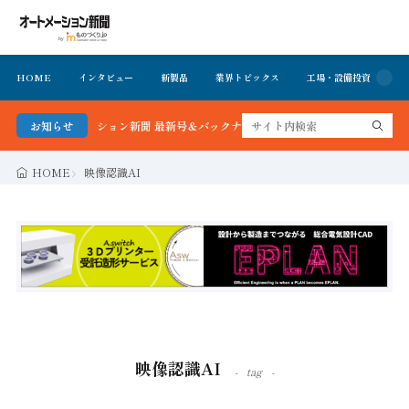
HOME
インタビュー
新製品
業界トピックス
工場・設備投資
イ
る！オートメーション新聞 最新号＆バックナンバーを無料で公開中 詳細はこちら
お知らせ
HOME
映像認識AI
映像認識AI
tag