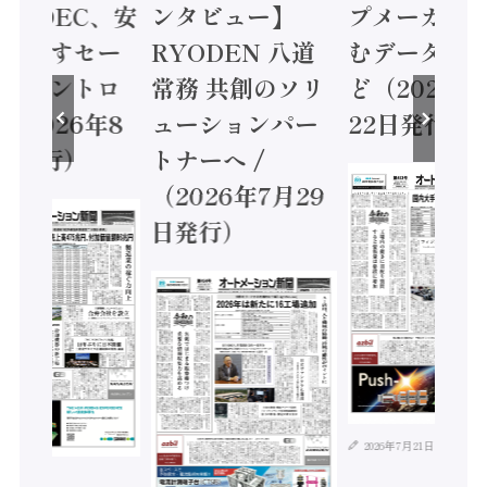
 / IDEC、安
ンタビュー】
プメーカー
に動かすセー
RYODEN 八道
むデータ活用
ティコントロ
常務 共創のソリ
ど（2026年
（2026年8
ューションパー
22日発行）
日発行）
トナーへ /
（2026年7月29
日発行）
2026年7月21日
年8月4日