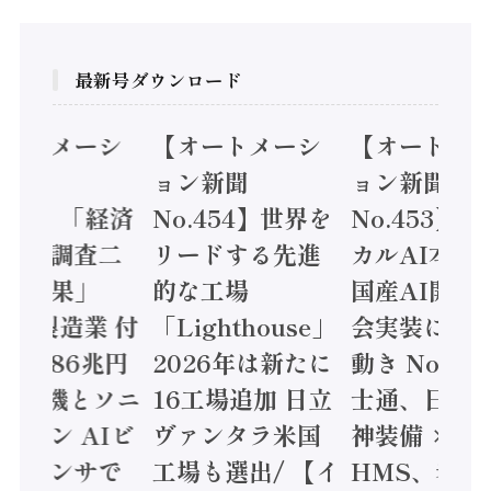
最新号ダウンロード
オートメーシ
【オートメーシ
【オートメ
ン新聞
ョン新聞
ョン新聞
.455】「経済
No.454】世界を
No.453】
造実態調査二
リードする先進
カルAI本格
集計結果」
的な工場
国産AI開発
24年製造業 付
「Lighthouse」
会実装に活
値額86兆円
2026年は新たに
動き Noetr
三菱電機とソニ
16工場追加 日立
士通、日立 /
ミコン AIビ
ヴァンタラ米国
神装備 ×
ョンセンサで
工場も選出/ 【イ
HMS、老舗