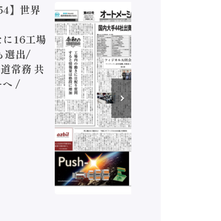
54】世界
【オート
ジカルA
新たに16工場
装に活発
も選出/
兵神装備
道常務 共
が挑むデ
へ /
発行）