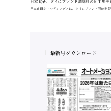
日本食研、タイにブレンド調味料の新工場を
日本食研ホールディングスは、タイにブレンド調味料製
最新号ダウンロード
構造実態調査二次集
/ 三菱電機とソニー
C、安全に動かすセ
行）