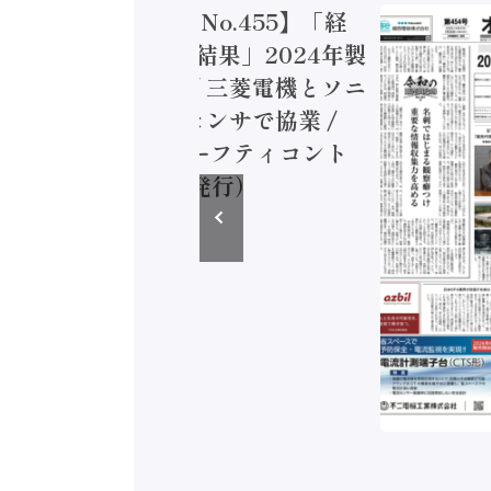
トメーション新聞 No.455】「経
造実態調査二次集計結果」2024年製
付加価値額86兆円 / 三菱電機とソニ
ミコン AIビジョンセンサで協業 /
EC、安全に動かすセーフティコント
ラ（2026年8月5日発行）