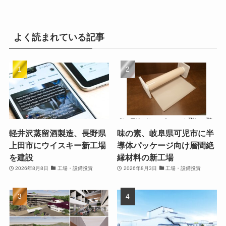
よく読まれている記事
軽井沢蒸留酒製造、長野県
味の素、岐阜県可児市に半
上田市にウイスキー新工場
導体パッケージ向け層間絶
を建設
縁材料の新工場
2026年8月8日
工場・設備投資
2026年8月3日
工場・設備投資