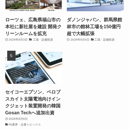
ローツェ、広島県福山市の
ダノンジャパン、群馬県館
本社に新社屋を建設 開発ク
林市の館林工場を150億円
リーンルームを拡充
超で大幅拡張
2026年8月3日
工場・設備投資
2026年8月4日
工場・設備投資
セイコーエプソン、ペロブ
スカイト太陽電池向けイン
クジェット装置開発の韓国
Gosan Techへ追加出資
2026年8月6日
FA業界・企業トピックス