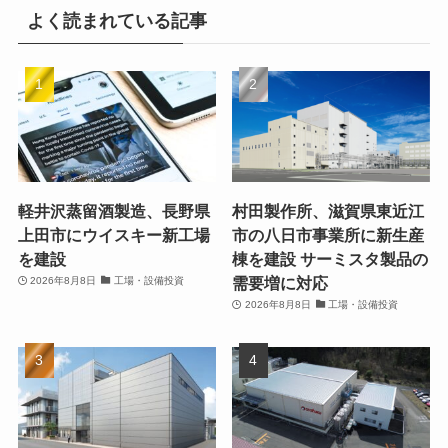
よく読まれている記事
軽井沢蒸留酒製造、長野県
村田製作所、滋賀県東近江
上田市にウイスキー新工場
市の八日市事業所に新生産
を建設
棟を建設 サーミスタ製品の
需要増に対応
2026年8月8日
工場・設備投資
2026年8月8日
工場・設備投資