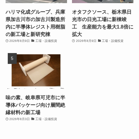
ハリマ化成グループ、兵庫
オタフクソース、栃木県日
県加古川市の加古川製造所
光市の日光工場に新棟竣
内に半導体レジスト用樹脂
工 生産能力を最大1.8倍に
の新工場と新研究棟
拡大
2026年8月9日
工場・設備投資
2026年8月9日
工場・設備投資
味の素、岐阜県可児市に半
導体パッケージ向け層間絶
縁材料の新工場
2026年8月3日
工場・設備投資