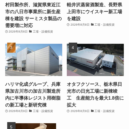
村田製作所、滋賀県東近江
軽井沢蒸留酒製造、長野県
市の八日市事業所に新生産
上田市にウイスキー新工場
棟を建設 サーミスタ製品の
を建設
需要増に対応
2026年8月8日
工場・設備投資
2026年8月8日
工場・設備投資
ハリマ化成グループ、兵庫
オタフクソース、栃木県日
県加古川市の加古川製造所
光市の日光工場に新棟竣
内に半導体レジスト用樹脂
工 生産能力を最大1.8倍に
の新工場と新研究棟
拡大
2026年8月9日
工場・設備投資
2026年8月9日
工場・設備投資