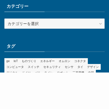
ブ
カテゴリー
カ
テ
ゴ
リ
ー
タグ
ge
IoT
ものづくり
エネルギー
オムロン
コネクタ
コンピュータ
スイッチ
セキュリティ
センサ
タイ
デザイン
デジタル
ドイツ
バリ
ライン
ロボット
三菱電機
中国
企業
制御機器
制御盤
効率化
動向
半導体
安全
展示会
採用
接続
搬送
改善
機械
液晶
温度
無線
物流
経済産業省
自動車
製造業
見える化
輸出
通信
部品
電子部品
電気