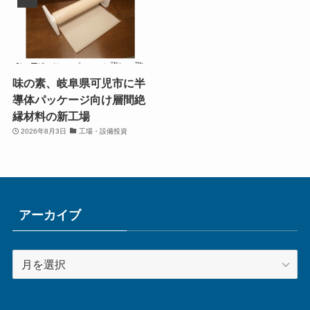
味の素、岐阜県可児市に半
導体パッケージ向け層間絶
縁材料の新工場
2026年8月3日
工場・設備投資
アーカイブ
ア
ー
カ
イ