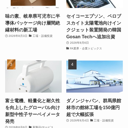
味の素、岐阜県可児市に半
セイコーエプソン、ペロブ
導体パッケージ向け層間絶
スカイト太陽電池向けイン
縁材料の新工場
クジェット装置開発の韓国
Gosan Techへ追加出資
2026年8月3日
工場・設備投資
2026年8月6日
FA業界・企業トピックス
富士電機、軽量化と耐久性
ダノンジャパン、群馬県館
を向上したグローバル向け
林市の館林工場を150億円
新型中性子サーベイメータ
超で大幅拡張
発売
2026年8月4日
工場・設備投資
2026年8月6日
新製品/サービス