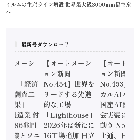
ィルムの生産ライン増設 世界最大級3000mm幅生産
へ
最新号ダウンロード
オートメーシ
【オートメーシ
【オートメ
ン新聞
ョン新聞
ョン新聞
.455】「経済
No.454】世界を
No.453】
造実態調査二
リードする先進
カルAI本格
集計結果」
的な工場
国産AI開発
24年製造業 付
「Lighthouse」
会実装に活
値額86兆円
2026年は新たに
動き Noetr
三菱電機とソニ
16工場追加 日立
士通、日立 /