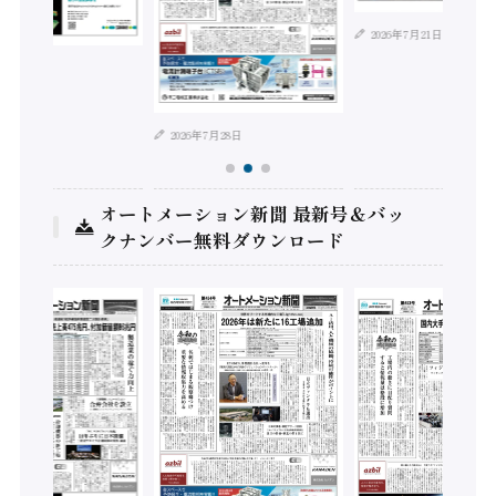
2026年7月21日
年8月4日
2026年7月28日
オートメーション新聞 最新号＆バッ
クナンバー無料ダウンロード