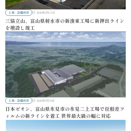
工場・設備投資
2026年3月11日
三協立山、富山県射水市の新湊東工場に新押出ライン
を増設し竣工
工場・設備投資
2026年3月10日
日本ゼオン、富山県氷見市の氷見二上工場で位相差フ
ィルムの新ラインを着工 世界最大級の幅に対応