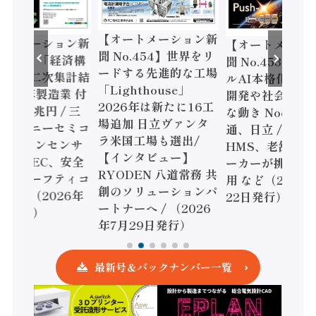
【オートメーション新
ートメーション新
【オートメーシ
聞 No.454】世界をリ
o.455】「経済構
聞 No.453】フ
ードする先進的な工場
態調査二次集計結
ルAI本格化へ 国
「Lighthouse」
024年製造業 付
開発や社会実装
2026年は新たに16工
額86兆円 / 三
な動き Noetra
場追加 日立ヴァンタ
機とソニーセミコ
通、日立 / 兵神
ラ米国工場も選出/
AIビジョンセンサ
HMS、老舗ポン
【インタビュー】
 / IDEC、安全
ーカーが挑むデ
RYODEN 八道常務 共
かすセーフティコ
用 など（2026
創のソリューションパ
ローラ（2026年
22日発行）
ートナーへ / （2026
5日発行）
年7月29日発行）
最新号＆バックナンバー一覧