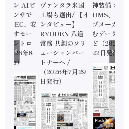
ミコン AIビ
ヴァンタラ米国
神装備 ×
ョンセンサで
工場も選出/ 【イ
HMS、老舗
 / IDEC、安
ンタビュー】
プメーカー
に動かすセー
RYODEN 八道
むデータ活用
ティコントロ
常務 共創のソリ
ど（2026年
（2026年8
ューションパー
22日発行）
日発行）
トナーへ /
（2026年7月29
日発行）