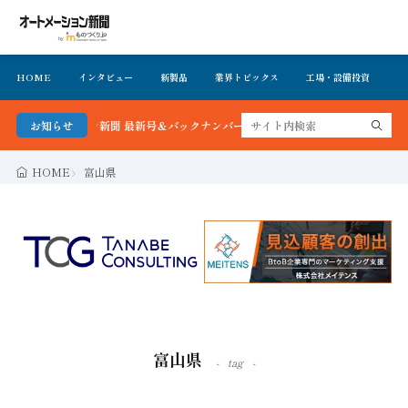
HOME
インタビュー
新製品
業界トピックス
工場・設備投資
イ
ョン新聞 最新号＆バックナンバーを無料で公開中 詳細はこちら
お知らせ
HOME
富山県
富山県
tag