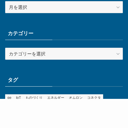
ア
ー
カ
イ
ブ
カテゴリー
カ
テ
ゴ
リ
ー
タグ
ge
IoT
ものづくり
エネルギー
オムロン
コネクタ
コンピュータ
スイッチ
セキュリティ
センサ
タイ
デザイン
デジタル
ドイツ
バリ
ライン
ロボット
三菱電機
中国
企業
制御機器
制御盤
効率化
動向
半導体
安全
展示会
採用
接続
搬送
改善
機械
液晶
温度
無線
物流