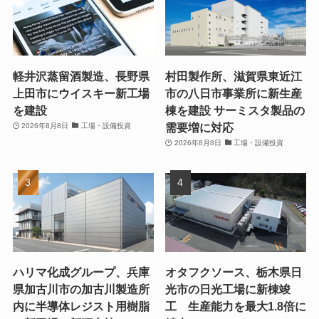
軽井沢蒸留酒製造、長野県
村田製作所、滋賀県東近江
上田市にウイスキー新工場
市の八日市事業所に新生産
を建設
棟を建設 サーミスタ製品の
需要増に対応
2026年8月8日
工場・設備投資
2026年8月8日
工場・設備投資
ハリマ化成グループ、兵庫
オタフクソース、栃木県日
県加古川市の加古川製造所
光市の日光工場に新棟竣
内に半導体レジスト用樹脂
工 生産能力を最大1.8倍に