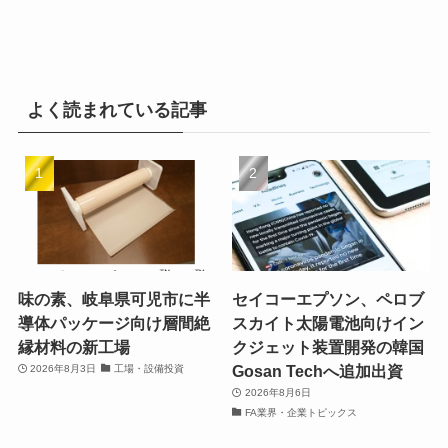
よく読まれている記事
味の素、岐阜県可児市に半
セイコーエプソン、ペロブ
導体パッケージ向け層間絶
スカイト太陽電池向けイン
縁材料の新工場
クジェット装置開発の韓国
Gosan Techへ追加出資
2026年8月3日
工場・設備投資
2026年8月6日
FA業界・企業トピックス