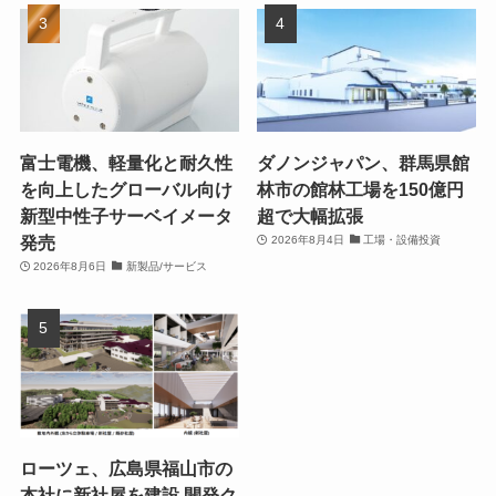
富士電機、軽量化と耐久性
ダノンジャパン、群馬県館
を向上したグローバル向け
林市の館林工場を150億円
新型中性子サーベイメータ
超で大幅拡張
発売
2026年8月4日
工場・設備投資
2026年8月6日
新製品/サービス
ローツェ、広島県福山市の
本社に新社屋を建設 開発ク