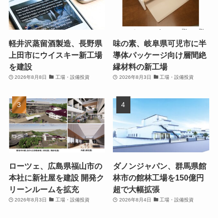
軽井沢蒸留酒製造、長野県
味の素、岐阜県可児市に半
上田市にウイスキー新工場
導体パッケージ向け層間絶
を建設
縁材料の新工場
2026年8月8日
工場・設備投資
2026年8月3日
工場・設備投資
ローツェ、広島県福山市の
ダノンジャパン、群馬県館
本社に新社屋を建設 開発ク
林市の館林工場を150億円
リーンルームを拡充
超で大幅拡張
2026年8月3日
工場・設備投資
2026年8月4日
工場・設備投資