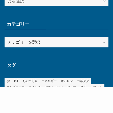
ー
カ
イ
ブ
カテゴリー
カ
テ
ゴ
リ
ー
タグ
ge
IoT
ものづくり
エネルギー
オムロン
コネクタ
コンピュータ
スイッチ
セキュリティ
センサ
タイ
デザイン
デジタル
ドイツ
バリ
ライン
ロボット
三菱電機
中国
企業
制御機器
制御盤
効率化
動向
半導体
安全
展示会
採用
接続
搬送
改善
機械
液晶
温度
無線
物流
経済産業省
自動車
製造業
見える化
輸出
通信
部品