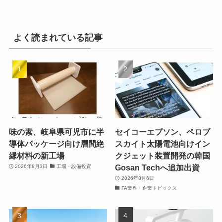
よく読まれている記事
味の素、岐阜県可児市に半
セイコーエプソン、ペロブ
導体パッケージ向け層間絶
スカイト太陽電池向けイン
縁材料の新工場
クジェット装置開発の韓国
Gosan Techへ追加出資
2026年8月3日
工場・設備投資
2026年8月6日
FA業界・企業トピックス