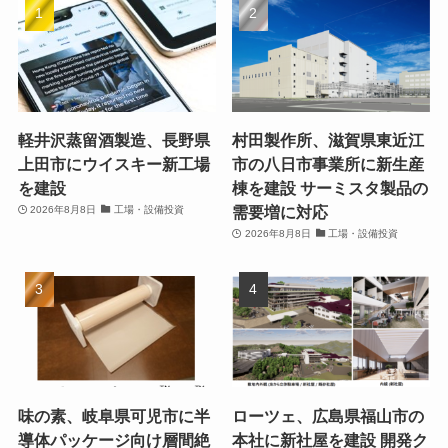
軽井沢蒸留酒製造、長野県
村田製作所、滋賀県東近江
上田市にウイスキー新工場
市の八日市事業所に新生産
を建設
棟を建設 サーミスタ製品の
需要増に対応
2026年8月8日
工場・設備投資
2026年8月8日
工場・設備投資
味の素、岐阜県可児市に半
ローツェ、広島県福山市の
導体パッケージ向け層間絶
本社に新社屋を建設 開発ク