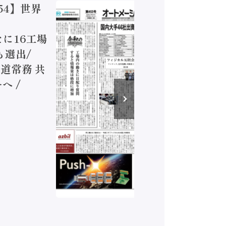
54】世界
【オート
ジカルA
新たに16工場
装に活発
も選出/
兵神装備
道常務 共
が挑むデ
へ /
発行）