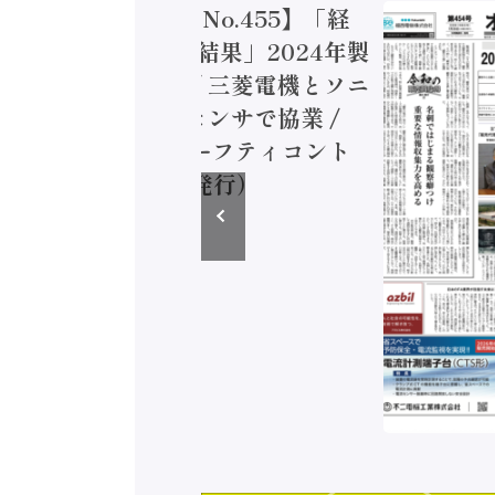
トメーション新聞 No.455】「経
造実態調査二次集計結果」2024年製
付加価値額86兆円 / 三菱電機とソニ
ミコン AIビジョンセンサで協業 /
EC、安全に動かすセーフティコント
ラ（2026年8月5日発行）