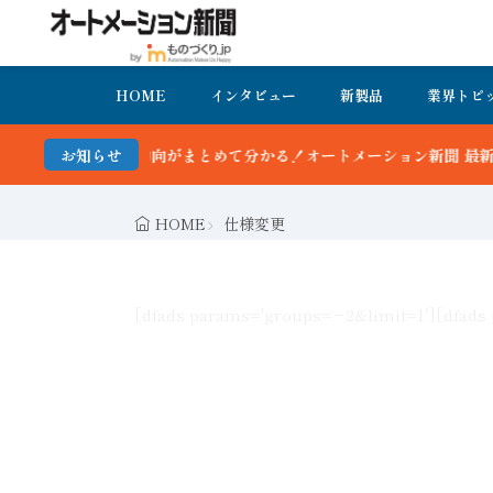
HOME
インタビュー
新製品
業界トピ
とめて分かる！オートメーション新聞 最新号＆バックナンバーを無料で
お知らせ
HOME
仕様変更
[dfads params='groups=−2&limit=1']
[dfads