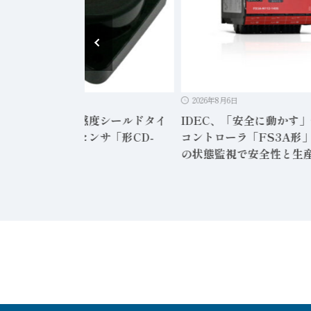
2026年8月6日
2026年8月6日
ンサテック、高感度シールドタイ
IDEC、「安全に動かす
静電容量形近接センサ「形CD-
コントローラ「FS3A形」
12」発売
の状態監視で安全性と生