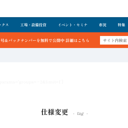
ックス
工場・設備投資
イベント・セミナ
市況
特集
公開中 詳細はこちら
 params='groups=−2&limit=1']
仕様変更
tag