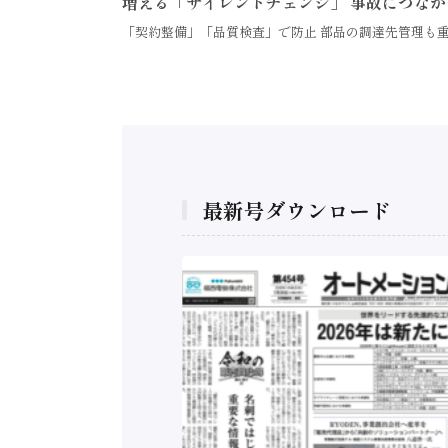
増える「サイレントチェンジ」 事故につなが
「契約整備」「品質検査」で防止 部品の調達先管理も重
最新号ダウンロード
構造実態調査二次集
/ 三菱電機とソニー
C、安全に動かすセ
行）