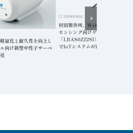
2026年8月6日
村田製作所、Webアプリ内蔵の無
センシング向けゲートウェイ
日
「LBAS0ZZ2SU-001」専用PC
軽量化と耐久性を向上し
でIoTシステムが運用可能に
ル向け新型中性子サーベ
売