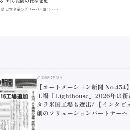
る“知らぬ間の仕様変更”
要 日本企業のグローバル展開……
2026年7月28日
【オートメーション新聞 No.45
工場「Lighthouse」2026年
タラ米国工場も選出/ 【インタビュ
創のソリューションパートナーへ / 