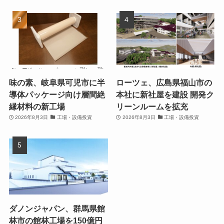
味の素、岐阜県可児市に半
ローツェ、広島県福山市の
導体パッケージ向け層間絶
本社に新社屋を建設 開発ク
縁材料の新工場
リーンルームを拡充
2026年8月3日
工場・設備投資
2026年8月3日
工場・設備投資
ダノンジャパン、群馬県館
林市の館林工場を150億円