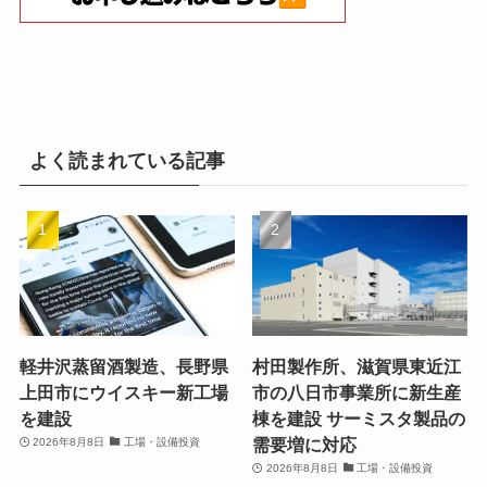
よく読まれている記事
軽井沢蒸留酒製造、長野県
村田製作所、滋賀県東近江
上田市にウイスキー新工場
市の八日市事業所に新生産
を建設
棟を建設 サーミスタ製品の
需要増に対応
2026年8月8日
工場・設備投資
2026年8月8日
工場・設備投資