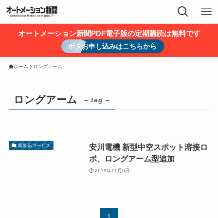
オートメーション新聞PDF電子版の定期購読は無料です
ボタお申し込みはこちらから
ホーム
ロングアーム
ロングアーム
– tag –
安川電機 新型中空スポット溶接ロ
新製品/サービス
ボ、ロングアーム型追加
2019年11月6日
1