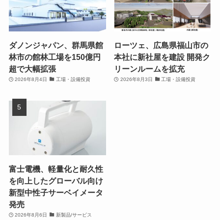
ダノンジャパン、群馬県館
ローツェ、広島県福山市の
林市の館林工場を150億円
本社に新社屋を建設 開発ク
超で大幅拡張
リーンルームを拡充
2026年8月4日
工場・設備投資
2026年8月3日
工場・設備投資
富士電機、軽量化と耐久性
を向上したグローバル向け
新型中性子サーベイメータ
発売
2026年8月6日
新製品/サービス