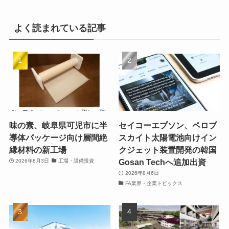
よく読まれている記事
味の素、岐阜県可児市に半
セイコーエプソン、ペロブ
導体パッケージ向け層間絶
スカイト太陽電池向けイン
縁材料の新工場
クジェット装置開発の韓国
Gosan Techへ追加出資
2026年8月3日
工場・設備投資
2026年8月6日
FA業界・企業トピックス