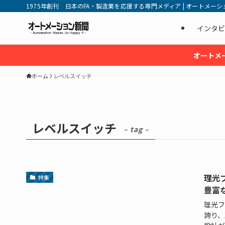
1975年創刊 日本のFA・製造業を応援する専門メディア | オートメーション新
インタビ
オートメ
ホーム
レベルスイッチ
レベルスイッチ
– tag –
理光
特集
豊富
理光フ
誇り、