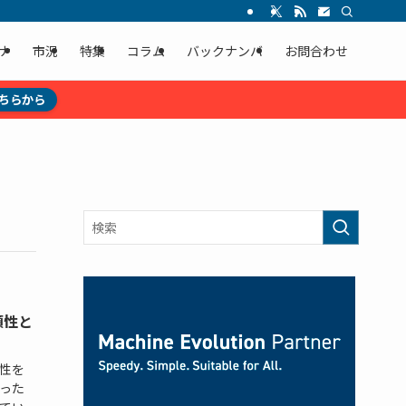
ナ
市況
特集
コラム
バックナンバ
お問合わせ
ちらから
頼性と
性を
った