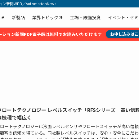
聞WEB／AutomationNews
ュ
新製品
業界トピックス
工場・設備投資
イベント・セミ
ーション新聞PDF電子版は無料でお読みいただけます
お申し込みはこ
フロートテクノロジー レベルスイッチ「RFSシリーズ」高い信
な機種で幅広く
ロートテクノロジーは液面レベルセンサやフロートスイッチが高い信頼
顧客の信頼を得ている。同社製レベルスイッチは、安心・安全にこだわ