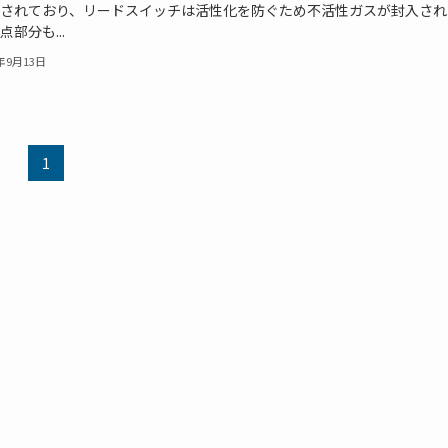
されており、リードスイッチは活性化を防ぐため不活性ガスが封入され
点部分も...
7年9月13日
1