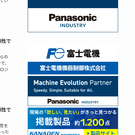
てい
頼性で
らの
計で、
ロジ
頼性で
性を
わった