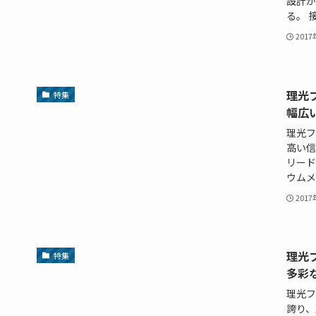
設計が
る。 接
201
理光
特集
幅広
理光フ
高い信
リード
ウムメ
201
理光
特集
多彩
理光フ
誇り、