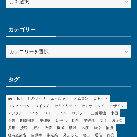
ー
カ
イ
ブ
カテゴリー
カ
テ
ゴ
リ
ー
タグ
ge
IoT
ものづくり
エネルギー
オムロン
コネクタ
コンピュータ
スイッチ
セキュリティ
センサ
タイ
デザイン
デジタル
ドイツ
バリ
ライン
ロボット
三菱電機
中国
企業
制御機器
制御盤
効率化
動向
半導体
安全
展示会
採用
接続
搬送
改善
機械
液晶
温度
無線
物流
経済産業省
自動車
製造業
見える化
輸出
通信
部品