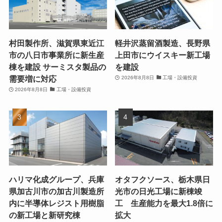
村田製作所、滋賀県東近江
軽井沢蒸留酒製造、長野県
市の八日市事業所に新生産
上田市にウイスキー新工場
棟を建設 サーミスタ製品の
を建設
需要増に対応
2026年8月8日
工場・設備投資
2026年8月8日
工場・設備投資
ハリマ化成グループ、兵庫
オタフクソース、栃木県日
県加古川市の加古川製造所
光市の日光工場に新棟竣
内に半導体レジスト用樹脂
工 生産能力を最大1.8倍に
の新工場と新研究棟
拡大