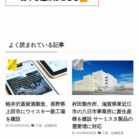
よく読まれている記事
軽井沢蒸留酒製造、長野県
村田製作所、滋賀県東近江
上田市にウイスキー新工場
市の八日市事業所に新生産
を建設
棟を建設 サーミスタ製品の
需要増に対応
2026年8月8日
工場・設備投資
2026年8月8日
工場・設備投資