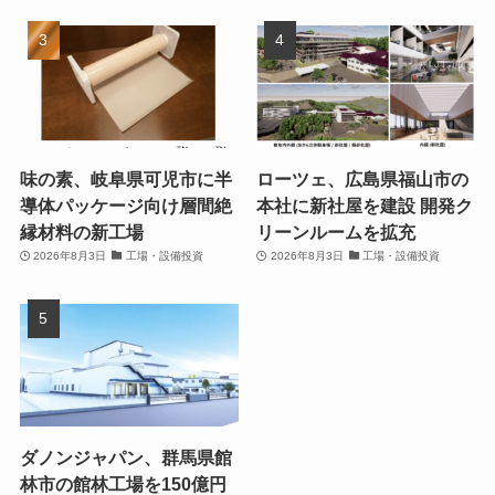
味の素、岐阜県可児市に半
ローツェ、広島県福山市の
導体パッケージ向け層間絶
本社に新社屋を建設 開発ク
縁材料の新工場
リーンルームを拡充
2026年8月3日
工場・設備投資
2026年8月3日
工場・設備投資
ダノンジャパン、群馬県館
林市の館林工場を150億円