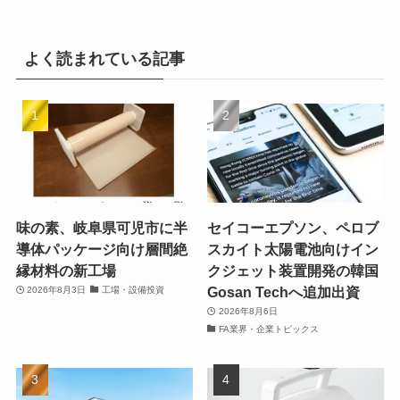
よく読まれている記事
味の素、岐阜県可児市に半
セイコーエプソン、ペロブ
導体パッケージ向け層間絶
スカイト太陽電池向けイン
縁材料の新工場
クジェット装置開発の韓国
Gosan Techへ追加出資
2026年8月3日
工場・設備投資
2026年8月6日
FA業界・企業トピックス