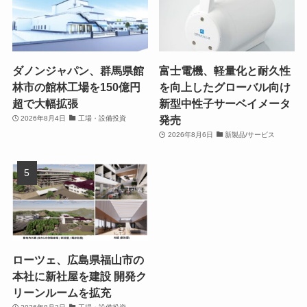
ダノンジャパン、群馬県館
富士電機、軽量化と耐久性
林市の館林工場を150億円
を向上したグローバル向け
超で大幅拡張
新型中性子サーベイメータ
発売
2026年8月4日
工場・設備投資
2026年8月6日
新製品/サービス
ローツェ、広島県福山市の
本社に新社屋を建設 開発ク
リーンルームを拡充