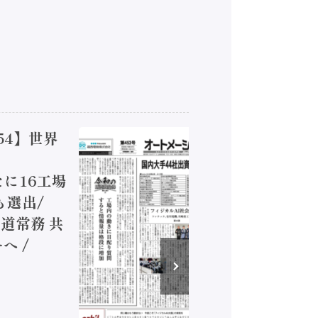
54】世界
【オート
ジカルA
新たに16工場
装に活発
も選出/
兵神装備
道常務 共
が挑むデ
へ /
発行）