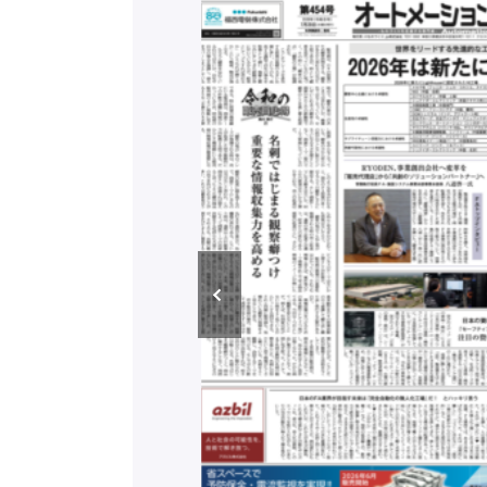
構造実態調査二次集
/ 三菱電機とソニー
C、安全に動かすセ
行）