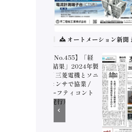
オートメーション新聞
トメーション新聞 No.455】「経
造実態調査二次集計結果」2024年製
付加価値額86兆円 / 三菱電機とソニ
ミコン AIビジョンセンサで協業 /
EC、安全に動かすセーフティコント
ラ（2026年8月5日発行）