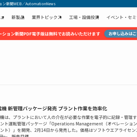
聞WEB／AutomationNews
ュ
新製品
業界トピックス
工場・設備投資
イベント・セミ
ーション新聞PDF電子版は無料でお読みいただけます
お申し込みはこ
電機 新管理パッケージ発売 プラント作業を効率化
機は、プラントにおいて人の介在が必要な作業を電子的に記録・管理す
ント運転管理パッケージ「Operations Management（オペレーショ
ント）」を開発、2月14日から発売した。価格はソフトウエアライセン
円～。販売目標...