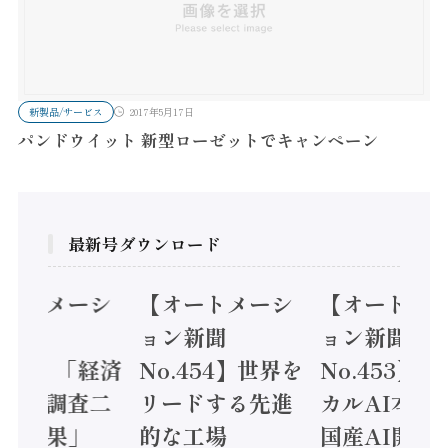
新製品/サービス
2017年5月17日
パンドウイット 新型ローゼットでキャンペーン
最新号ダウンロード
オートメーシ
【オートメーシ
【オートメ
ン新聞
ョン新聞
ョン新聞
.455】「経済
No.454】世界を
No.453】
造実態調査二
リードする先進
カルAI本格
集計結果」
的な工場
国産AI開発