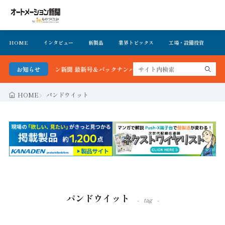
HOME
インタビュー
新製品
業界トピックス
工場・設備投資
イ
トメーション新聞 最新号＆バックナンバーを無料で公開中 詳細はこちら
お知らせ
HOME
パンドウイット
パンドウイット
tag