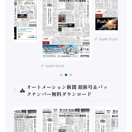
2026年7月21日
年8月4日
2026年7月28日
オートメーション新聞 最新号＆バッ
クナンバー無料ダウンロード