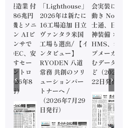
24年製造業 付
「Lighthouse」
会実装に活
値額86兆円
2026年は新たに
動き Noetr
三菱電機とソニ
16工場追加 日立
士通、日立 /
ミコン AIビ
ヴァンタラ米国
神装備 ×
ョンセンサで
工場も選出/ 【イ
HMS、老舗
 / IDEC、安
ンタビュー】
プメーカー
に動かすセー
RYODEN 八道
むデータ活用
ティコントロ
常務 共創のソリ
ど（2026年
（2026年8
ューションパー
22日発行）
日発行）
トナーへ /
（2026年7月29
日発行）