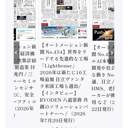
【オートメーション新
ートメーション新
【オートメーシ
聞 No.454】世界をリ
o.455】「経済構
聞 No.453】フ
ードする先進的な工場
態調査二次集計結
ルAI本格化へ 国
「Lighthouse」
024年製造業 付
開発や社会実装
2026年は新たに16工
額86兆円 / 三
な動き Noetra
場追加 日立ヴァンタ
機とソニーセミコ
通、日立 / 兵神
ラ米国工場も選出/
AIビジョンセンサ
HMS、老舗ポン
【インタビュー】
 / IDEC、安全
ーカーが挑むデ
RYODEN 八道常務 共
かすセーフティコ
用 など（2026
創のソリューションパ
ローラ（2026年
22日発行）
ートナーへ / （2026
5日発行）
年7月29日発行）