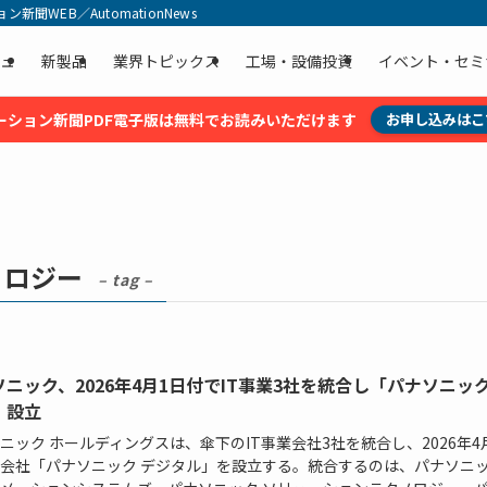
聞WEB／AutomationNews
ュ
新製品
業界トピックス
工場・設備投資
イベント・セミ
ーション新聞PDF電子版は無料でお読みいただけます
お申し込みはこ
ノロジー
– tag –
ニック、2026年4月1日付でIT事業3社を統合し「パナソニック
」設立
ニック ホールディングスは、傘下のIT事業会社3社を統合し、2026年4
会社「パナソニック デジタル」を設立する。統合するのは、パナソニッ