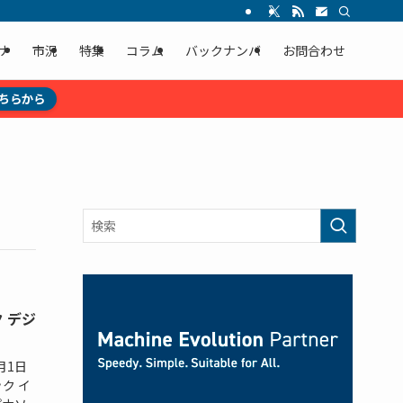
ナ
市況
特集
コラム
バックナンバ
お問合わせ
ちらから
 デジ
月1日
ク イ