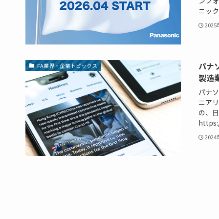
ンフォ
ニック 
202
パナ
FA業界・企業トピックス
製造
パナソ
ニアリ
の、日
https:
202