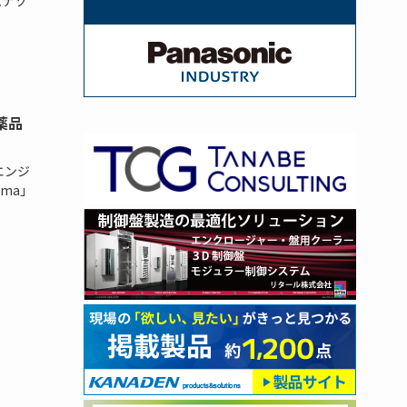
パナソ
薬品
エンジ
rma」