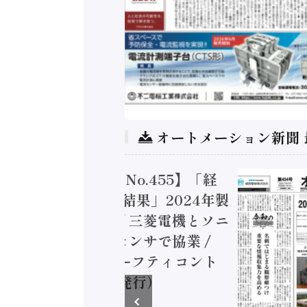
オートメーション新聞
メーション新聞 No.455】「経
態調査二次集計結果」2024年製
加価値額86兆円 / 三菱電機とソニ
ン AIビジョンセンサで協業 /
、安全に動かすセーフティコント
2026年8月5日発行）