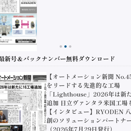
 最新号＆バックナンバー無料ダウンロード
【オートメーション新聞 No.454
をリードする先進的な工場
「Lighthouse」2026年は新たに
追加 日立ヴァンタラ米国工場も選
【インタビュー】RYODEN 八道
創のソリューションパートナーへ 
（2026年7月29日発行）