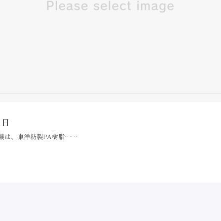
1日
機は、東洋紡製PA樹脂……