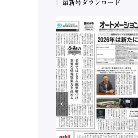
最新号ダウンロード
構造実態調査二次集
/ 三菱電機とソニー
C、安全に動かすセ
行）