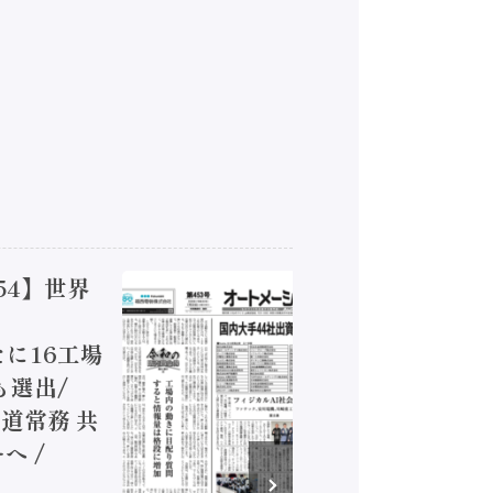
】世界
【オートメー
ジカルAI
16工場
装に活発な動
出/
兵神装備 
常務 共
が挑むデータ
/
発行）