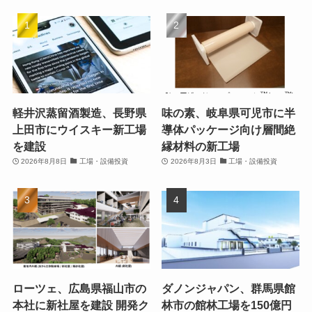
軽井沢蒸留酒製造、長野県
味の素、岐阜県可児市に半
上田市にウイスキー新工場
導体パッケージ向け層間絶
を建設
縁材料の新工場
2026年8月8日
工場・設備投資
2026年8月3日
工場・設備投資
ローツェ、広島県福山市の
ダノンジャパン、群馬県館
本社に新社屋を建設 開発ク
林市の館林工場を150億円