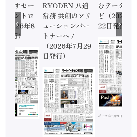
に動かすセー
RYODEN 八道
むデータ活用
ティコントロ
常務 共創のソリ
ど（2026年
（2026年8
ューションパー
22日発行）
日発行）
トナーへ /
（2026年7月29
日発行）
2026年7月21日
年8月4日