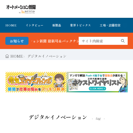
HOME
インタビュー
新製品
業界トピックス
工場・設備投資
イ
！オートメーション新聞 最新号＆バックナンバーを無料で公開中 詳細はこちら
お知らせ
HOME
デジタルイノベーション
デジタルイノベーション
tag