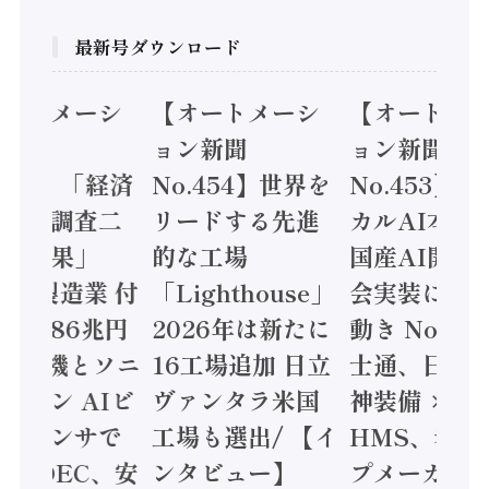
最新号ダウンロード
オートメーシ
【オートメーシ
【オートメ
ン新聞
ョン新聞
ョン新聞
.455】「経済
No.454】世界を
No.453】
造実態調査二
リードする先進
カルAI本格
集計結果」
的な工場
国産AI開発
24年製造業 付
「Lighthouse」
会実装に活
値額86兆円
2026年は新たに
動き Noetr
三菱電機とソニ
16工場追加 日立
士通、日立 /
ミコン AIビ
ヴァンタラ米国
神装備 ×
ョンセンサで
工場も選出/ 【イ
HMS、老舗
 / IDEC、安
ンタビュー】
プメーカー