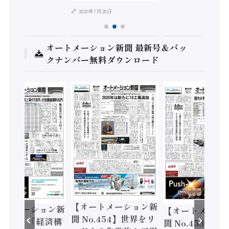
2026年7月28日
オートメーション新聞 最新号＆バッ
クナンバー無料ダウンロード
【オートメーション新
ートメーション新
【オートメーシ
聞 No.454】世界をリ
o.455】「経済構
聞 No.453】フ