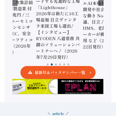
ードする先進的な工場
態調査二次集計結
ルAI本格化へ 国
「Lighthouse」
024年製造業 付
開発や社会実装
2026年は新たに16工
額86兆円 / 三
な動き Noetra
場追加 日立ヴァンタ
機とソニーセミコ
通、日立 / 兵神
ラ米国工場も選出/
AIビジョンセンサ
HMS、老舗ポン
【インタビュー】
 / IDEC、安全
ーカーが挑むデ
RYODEN 八道常務 共
かすセーフティコ
用 など（2026
創のソリューションパ
ローラ（2026年
22日発行）
ートナーへ / （2026
5日発行）
年7月29日発行）
最新号＆バックナンバー一覧
article