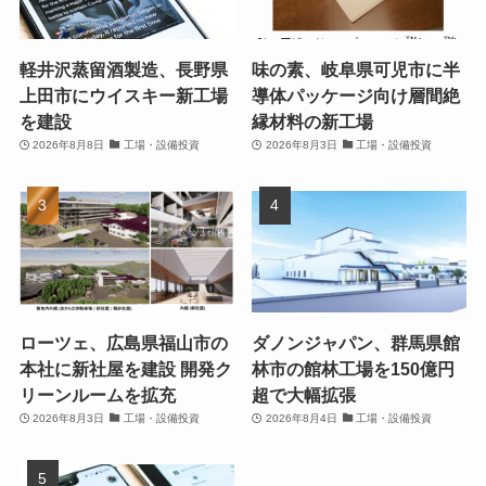
軽井沢蒸留酒製造、長野県
味の素、岐阜県可児市に半
上田市にウイスキー新工場
導体パッケージ向け層間絶
を建設
縁材料の新工場
2026年8月8日
工場・設備投資
2026年8月3日
工場・設備投資
ローツェ、広島県福山市の
ダノンジャパン、群馬県館
本社に新社屋を建設 開発ク
林市の館林工場を150億円
リーンルームを拡充
超で大幅拡張
2026年8月3日
工場・設備投資
2026年8月4日
工場・設備投資