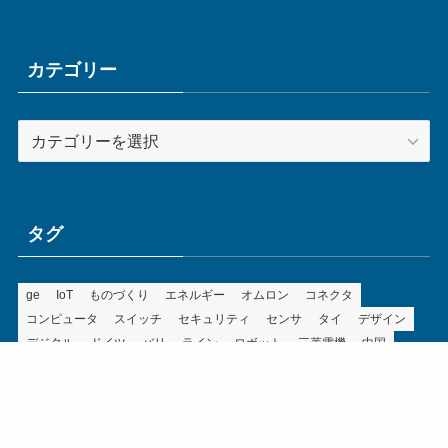
カ
イ
ブ
カテゴリー
カ
テ
ゴ
リ
ー
タグ
ge
IoT
ものづくり
エネルギー
オムロン
コネクタ
コンピュータ
スイッチ
セキュリティ
センサ
タイ
デザイン
デジタル
ドイツ
バリ
ライン
ロボット
三菱電機
中国
企業
制御機器
制御盤
効率化
動向
半導体
安全
展示会
採用
接続
搬送
改善
機械
液晶
温度
無線
物流
経済産業省
自動車
製造業
見える化
輸出
通信
部品
電子部品
電気