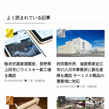
よく読まれている記事
軽井沢蒸留酒製造、長野県
村田製作所、滋賀県東近江
上田市にウイスキー新工場
市の八日市事業所に新生産
を建設
棟を建設 サーミスタ製品の
需要増に対応
2026年8月8日
工場・設備投資
2026年8月8日
工場・設備投資