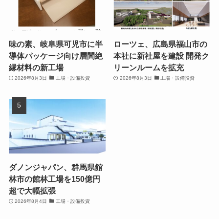
味の素、岐阜県可児市に半
ローツェ、広島県福山市の
導体パッケージ向け層間絶
本社に新社屋を建設 開発ク
縁材料の新工場
リーンルームを拡充
2026年8月3日
工場・設備投資
2026年8月3日
工場・設備投資
ダノンジャパン、群馬県館
林市の館林工場を150億円
超で大幅拡張
2026年8月4日
工場・設備投資