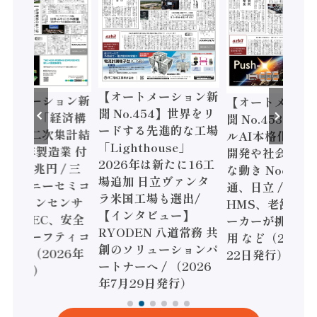
【オートメーション新
ートメーション新
【オートメーシ
聞 No.454】世界をリ
o.455】「経済構
聞 No.453】フ
ードする先進的な工場
態調査二次集計結
ルAI本格化へ 国
「Lighthouse」
024年製造業 付
開発や社会実装
2026年は新たに16工
額86兆円 / 三
な動き Noetra
場追加 日立ヴァンタ
機とソニーセミコ
通、日立 / 兵神
ラ米国工場も選出/
AIビジョンセンサ
HMS、老舗ポン
【インタビュー】
 / IDEC、安全
ーカーが挑むデ
RYODEN 八道常務 共
かすセーフティコ
用 など（2026
創のソリューションパ
ローラ（2026年
22日発行）
ートナーへ / （2026
5日発行）
年7月29日発行）