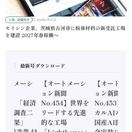
工場・設備投資
2026年1月27日
セイシン企業、茨城県古河市に粉体材料の新受託工場
を建設 2027年春稼働へ
最新号ダウンロード
オートメーシ
【オートメーシ
【オートメ
ン新聞
ョン新聞
ョン新聞
.455】「経済
No.454】世界を
No.453】
造実態調査二
リードする先進
カルAI本格
集計結果」
的な工場
国産AI開発
24年製造業 付
「Lighthouse」
会実装に活