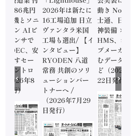
値額86兆円
2026年は新たに
動き Noetr
三菱電機とソニ
16工場追加 日立
士通、日立 /
ミコン AIビ
ヴァンタラ米国
神装備 ×
ョンセンサで
工場も選出/ 【イ
HMS、老舗
 / IDEC、安
ンタビュー】
プメーカー
に動かすセー
RYODEN 八道
むデータ活用
ティコントロ
常務 共創のソリ
ど（2026年
（2026年8
ューションパー
22日発行）
日発行）
トナーへ /
（2026年7月29
日発行）