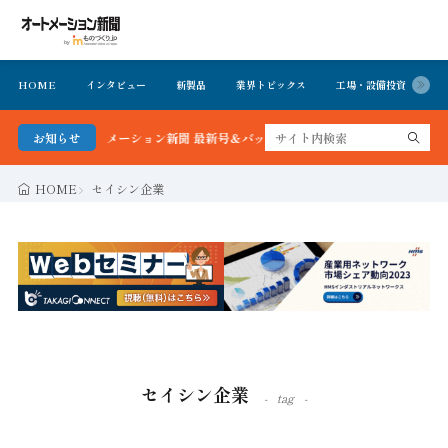
HOME
インタビュー
新製品
業界トピックス
工場・設備投資
イ
る！オートメーション新聞 最新号＆バックナンバーを無料で公開中 詳細はこちら
お知らせ
HOME
セイシン企業
セイシン企業
tag