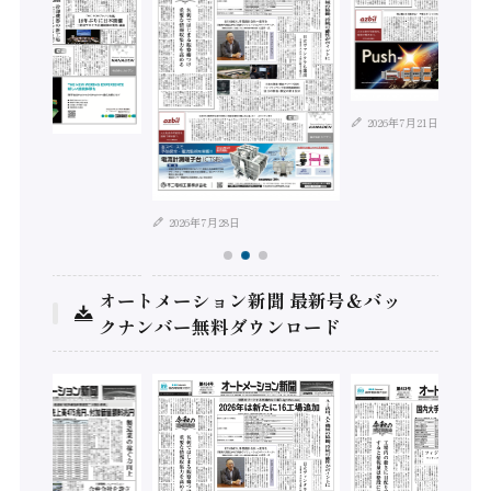
2026年7月21日
年8月4日
2026年7月28日
オートメーション新聞 最新号＆バッ
クナンバー無料ダウンロード