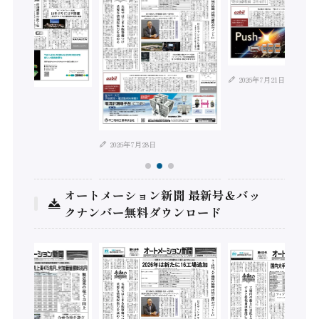
2026年7月21日
年8月4日
2026年7月28日
オートメーション新聞 最新号＆バッ
クナンバー無料ダウンロード