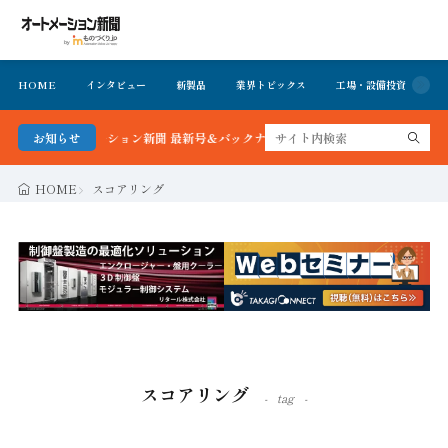
HOME
インタビュー
新製品
業界トピックス
工場・設備投資
イ
る！オートメーション新聞 最新号＆バックナンバーを無料で公開中 詳細はこちら
お知らせ
HOME
スコアリング
スコアリング
tag