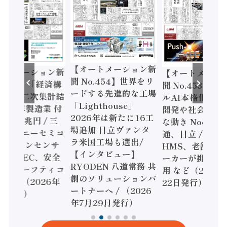
【オートメーション新
ートメーション新
【オートメーシ
聞 No.454】世界をリ
o.455】「経済構
聞 No.453】フ
ードする先進的な工場
態調査二次集計結
ルAI本格化へ 国
「Lighthouse」
024年製造業 付
開発や社会実装
2026年は新たに16工
額86兆円 / 三
な動き Noetra
場追加 日立ヴァンタ
機とソニーセミコ
通、日立 / 兵神
ラ米国工場も選出/
AIビジョンセンサ
HMS、老舗ポン
【インタビュー】
 / IDEC、安全
ーカーが挑むデ
RYODEN 八道常務 共
かすセーフティコ
用 など（2026
創のソリューションパ
ローラ（2026年
22日発行）
ートナーへ / （2026
5日発行）
年7月29日発行）