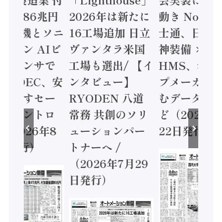
値額86兆円
2026年は新たに
動き Noetr
三菱電機とソニ
16工場追加 日立
士通、日立 /
ミコン AIビ
ヴァンタラ米国
神装備 ×
ョンセンサで
工場も選出/ 【イ
HMS、老舗
 / IDEC、安
ンタビュー】
プメーカー
に動かすセー
RYODEN 八道
むデータ活用
ティコントロ
常務 共創のソリ
ど（2026年
（2026年8
ューションパー
22日発行）
日発行）
トナーへ /
（2026年7月29
日発行）