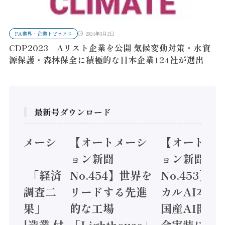
FA業界・企業トピックス
2024年3月2日
CDP2023 Aリスト企業を公開 気候変動対策・水資
源保護・森林保全に積極的な日本企業124社が選出
最新号ダウンロード
オートメーシ
【オートメーシ
【オートメ
ン新聞
ョン新聞
ョン新聞
.455】「経済
No.454】世界を
No.453】
造実態調査二
リードする先進
カルAI本格
集計結果」
的な工場
国産AI開発
24年製造業 付
「Lighthouse」
会実装に活