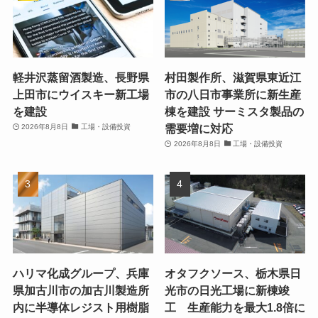
軽井沢蒸留酒製造、長野県
村田製作所、滋賀県東近江
上田市にウイスキー新工場
市の八日市事業所に新生産
を建設
棟を建設 サーミスタ製品の
需要増に対応
2026年8月8日
工場・設備投資
2026年8月8日
工場・設備投資
ハリマ化成グループ、兵庫
オタフクソース、栃木県日
県加古川市の加古川製造所
光市の日光工場に新棟竣
内に半導体レジスト用樹脂
工 生産能力を最大1.8倍に