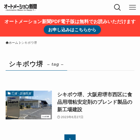
オートメーション新聞PDF電子版は無料でお読みいただけます
お申し込みはこちらから
ホーム
シキボウ堺
シキボウ堺
– tag –
シキボウ堺、大阪府堺市西区に食
工場・設備投資
品用増粘安定剤のブレンド製品の
新工場建設
2023年6月27日
1