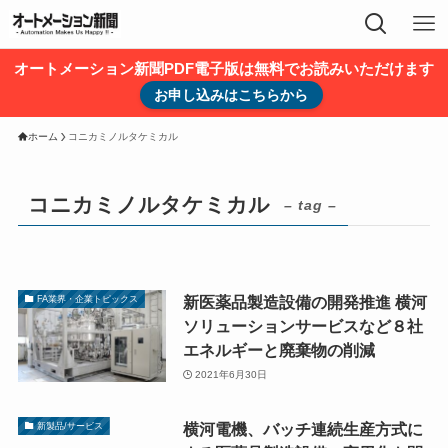
オートメーション新聞PDF電子版は無料でお読みいただけます
お申し込みはこちらから
ホーム
コニカミノルタケミカル
コニカミノルタケミカル
– tag –
新医薬品製造設備の開発推進 横河
FA業界・企業トピックス
ソリューションサービスなど８社
エネルギーと廃棄物の削減
2021年6月30日
横河電機、バッチ連続生産方式に
新製品/サービス