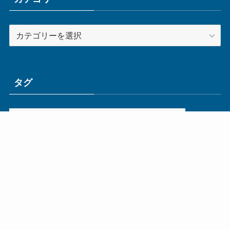
カ
テ
ゴ
リ
ー
タグ
ge
IoT
ものづくり
エネルギー
オムロン
コネクタ
コンピュータ
スイッチ
セキュリティ
センサ
タイ
デザイン
デジタル
ドイツ
バリ
ライン
ロボット
三菱電機
中国
企業
制御機器
制御盤
効率化
動向
半導体
安全
展示会
採用
接続
搬送
改善
機械
液晶
温度
無線
物流
経済産業省
自動車
製造業
見える化
輸出
通信
部品
電子部品
電気