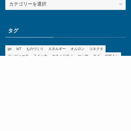
カ
テ
ゴ
リ
ー
タグ
ge
IoT
ものづくり
エネルギー
オムロン
コネクタ
コンピュータ
スイッチ
セキュリティ
センサ
タイ
デザイン
デジタル
ドイツ
バリ
ライン
ロボット
三菱電機
中国
企業
制御機器
制御盤
効率化
動向
半導体
安全
展示会
採用
接続
搬送
改善
機械
液晶
温度
無線
物流
経済産業省
自動車
製造業
見える化
輸出
通信
部品
電子部品
電気
オートメーション新聞利用規約
運営会社：ものづくり.jp株式会社
特定商取引に関する表記
お問い合わせ