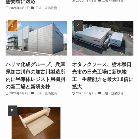
需要増に対応
2026年8月8日
工場・設備投資
2026年8月8日
工場・設備投資
ハリマ化成グループ、兵庫
オタフクソース、栃木県日
県加古川市の加古川製造所
光市の日光工場に新棟竣
内に半導体レジスト用樹脂
工 生産能力を最大1.8倍に
の新工場と新研究棟
拡大
2026年8月9日
工場・設備投資
2026年8月9日
工場・設備投資