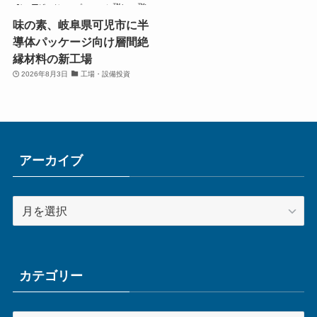
味の素、岐阜県可児市に半
導体パッケージ向け層間絶
縁材料の新工場
2026年8月3日
工場・設備投資
アーカイブ
ア
ー
カ
イ
ブ
カテゴリー