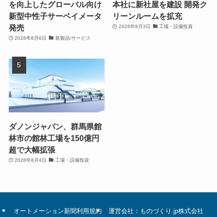
を向上したグローバル向け
本社に新社屋を建設 開発ク
新型中性子サーベイメータ
リーンルームを拡充
発売
2026年8月3日
工場・設備投資
2026年8月6日
新製品/サービス
ダノンジャパン、群馬県館
林市の館林工場を150億円
超で大幅拡張
2026年8月4日
工場・設備投資
オートメーション新聞利用規約
運営会社：ものづくり.jp株式会社