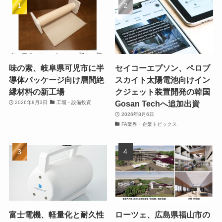
味の素、岐阜県可児市に半
セイコーエプソン、ペロブ
導体パッケージ向け層間絶
スカイト太陽電池向けイン
縁材料の新工場
クジェット装置開発の韓国
Gosan Techへ追加出資
2026年8月3日
工場・設備投資
2026年8月6日
FA業界・企業トピックス
富士電機、軽量化と耐久性
ローツェ、広島県福山市の