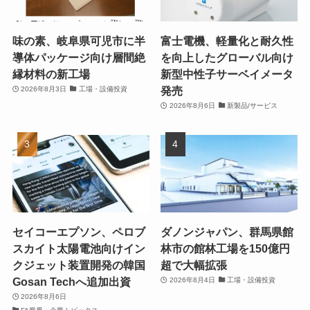
導体パッケージ向け層間絶
を向上したグローバル向け
縁材料の新工場
新型中性子サーベイメータ
発売
2026年8月3日
工場・設備投資
2026年8月6日
新製品/サービス
セイコーエプソン、ペロブ
ダノンジャパン、群馬県館
スカイト太陽電池向けイン
林市の館林工場を150億円
クジェット装置開発の韓国
超で大幅拡張
Gosan Techへ追加出資
2026年8月4日
工場・設備投資
2026年8月6日
FA業界・企業トピックス