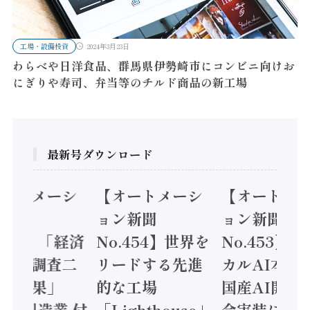
工場・設備投資
2024年3月23日
わらべや日洋食品、群馬県伊勢崎市にコンビニ向けお
にぎりや寿司、弁当等のチルド商品の新工場
最新号ダウンロード
オートメーシ
【オートメーシ
【オートメ
ン新聞
ョン新聞
ョン新聞
.455】「経済
No.454】世界を
No.453】
造実態調査二
リードする先進
カルAI本格
集計結果」
的な工場
国産AI開発
24年製造業 付
「Lighthouse」
会実装に活