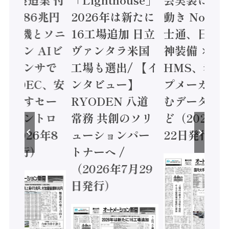
値額86兆円
2026年は新たに
動き Noetr
三菱電機とソニ
16工場追加 日立
士通、日立 /
ミコン AIビ
ヴァンタラ米国
神装備 ×
ョンセンサで
工場も選出/ 【イ
HMS、老舗
 / IDEC、安
ンタビュー】
プメーカー
に動かすセー
RYODEN 八道
むデータ活用
ティコントロ
常務 共創のソリ
ど（2026年
（2026年8
ューションパー
22日発行）
日発行）
トナーへ /
（2026年7月29
日発行）