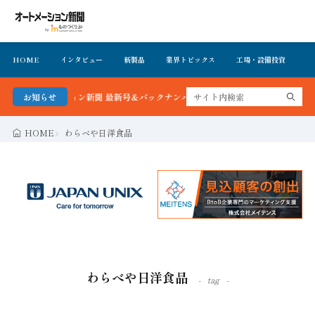
HOME
インタビュー
新製品
業界トピックス
工場・設備投資
イ
オートメーション新聞 最新号＆バックナンバーを無料で公開中 詳細はこちら
お知らせ
HOME
わらべや日洋食品
わらべや日洋食品
tag