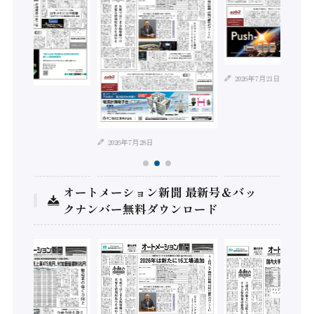
2026年7月21日
年8月4日
2026年7月28日
オートメーション新聞 最新号＆バッ
クナンバー無料ダウンロード