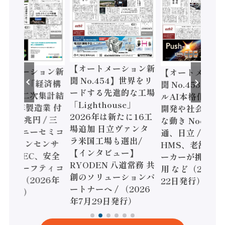
【オートメーション新
ートメーション新
【オートメーシ
聞 No.454】世界をリ
o.455】「経済構
聞 No.453】フ
ードする先進的な工場
態調査二次集計結
ルAI本格化へ 国
「Lighthouse」
024年製造業 付
開発や社会実装
2026年は新たに16工
額86兆円 / 三
な動き Noetra
場追加 日立ヴァンタ
機とソニーセミコ
通、日立 / 兵神
ラ米国工場も選出/
AIビジョンセンサ
HMS、老舗ポン
【インタビュー】
 / IDEC、安全
ーカーが挑むデ
RYODEN 八道常務 共
かすセーフティコ
用 など（2026
創のソリューションパ
ローラ（2026年
22日発行）
ートナーへ / （2026
5日発行）
年7月29日発行）